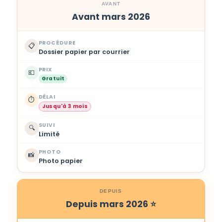
AVANT
Avant mars 2026
PROCÉDURE
📋
Dossier papier par courrier
PRIX
💶
Gratuit
DÉLAI
⏱️
Jusqu'à 3 mois
SUIVI
🔍
Limité
PHOTO
📸
Photo papier
DEPUIS
Depuis mars 2026