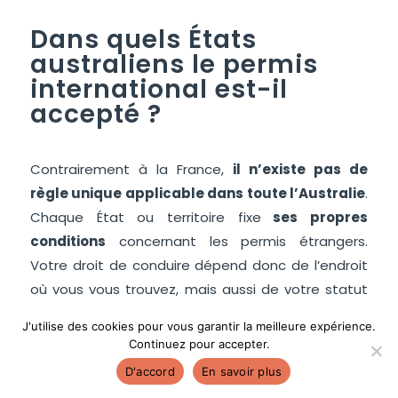
Dans quels États
australiens le permis
international est-il
accepté ?
Contrairement à la France,
il n’existe pas de
règle unique applicable dans toute l’Australie
.
Chaque État ou territoire fixe
ses propres
conditions
concernant les permis étrangers.
Votre droit de conduire dépend donc de l’endroit
où vous vous trouvez, mais aussi de votre statut
(touriste, PVT, étudiant ou résident).
J'utilise des cookies pour vous garantir la meilleure expérience.
Continuez pour accepter.
D'accord
En savoir plus
Peut-on conduire avec un