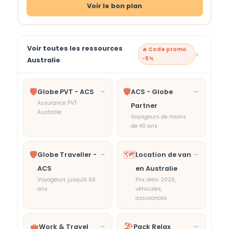
Voir le bon plan
Voir toutes les ressources
🔥 Code promo
→
−5%
Australie
🛡️
→
🛡️
→
Globe PVT - ACS
ACS - Globe
Assurance PVT
Partner
Australie
Voyageurs de moins
de 40 ans
🛡️
→
🗺️
→
Globe Traveller -
Location de van
ACS
en Australie
Voyageurs jusqu'à 66
Prix réels 2026,
ans
véhicules,
assurances
💼
→
🏖️
→
Work & Travel
Pack Relax