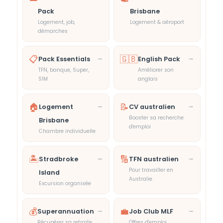
Pack
Brisbane
Logement, job,
Logement & aéroport
démarches
📋
→
🇬🇧
→
Pack Essentials
English Pack
TFN, banque, Super,
Améliorer son
SIM
anglais
🏠
→
📝
→
Logement
CV australien
Booster sa recherche
Brisbane
d'emploi
Chambre individuelle
🏝️
→
🔢
→
Stradbroke
TFN australien
Pour travailler en
Island
Australie
Excursion organisée
💰
→
💼
→
Superannuation
Job Club MLF
Récupérer sa retraite
Offres d'emploi