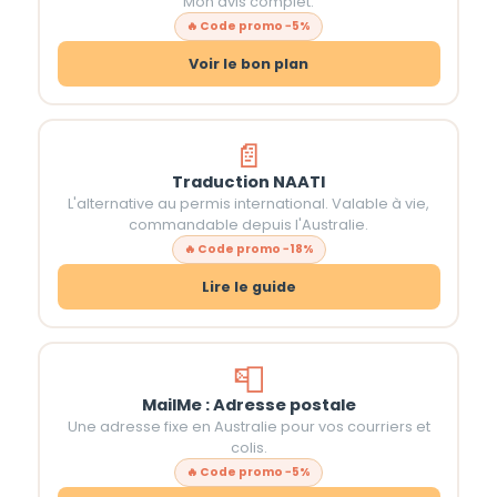
Mon avis complet.
🔥 Code promo −5%
Voir le bon plan
📄
Traduction NAATI
L'alternative au permis international. Valable à vie,
commandable depuis l'Australie.
🔥 Code promo −18%
Lire le guide
📮
MailMe : Adresse postale
Une adresse fixe en Australie pour vos courriers et
colis.
🔥 Code promo −5%