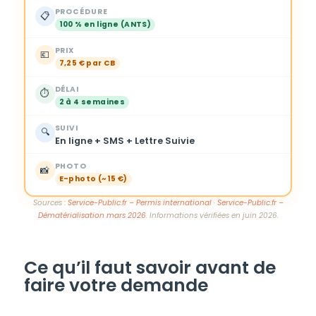
PROCÉDURE
📋
100 % en ligne (ANTS)
PRIX
💶
7,25 € par CB
DÉLAI
⏱️
2 à 4 semaines
SUIVI
🔍
En ligne + SMS + Lettre Suivie
PHOTO
📸
E-photo (~15 €)
Sources :
Service-Public.fr – Permis international
·
Service-Public.fr –
Dématérialisation mars 2026
. Informations vérifiées en juin 2026.
Ce qu’il faut savoir avant de
faire votre demande