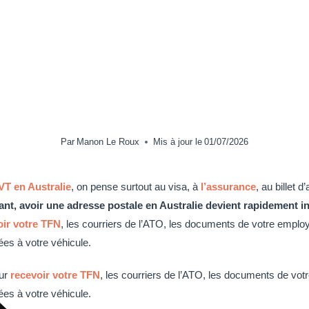
stralie
/
Démarches Australie
/
Comment recevoir son courrier pendant un PV
nt recevoir son co
ant un PVT en Austra
Par
Manon Le Roux
Mis à jour le
01/07/2026
VT en Australie
, on pense surtout au visa, à
l’assurance
, au billet 
ant, avoir une adresse postale en Australie devient rapidement i
oir votre TFN
, les courriers de l’ATO, les documents de votre emplo
ées à votre véhicule.
our
recevoir votre TFN
, les courriers de l’ATO, les documents de vo
ées à votre véhicule.