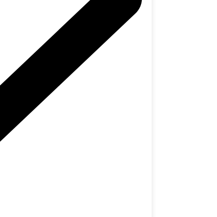
→
ller - ACS
'à 66 ans
→
 Brisbane
roport
→
Brisbane
duelle
→
ien
en Australie