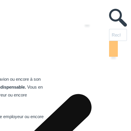
T en Australie ?
urrier
lie ?
d’avion ou encore à son
ndispensable.
Vous en
yeur ou encore
tre employeur ou encore