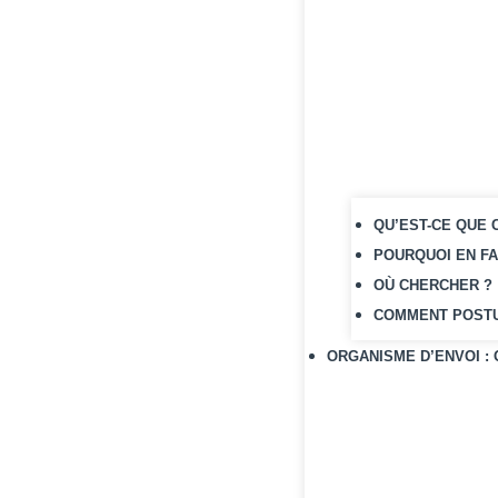
Som
Adres
Q
Pour
QU’EST-CE QUE 
C
POURQUOI EN FA
M
OÙ CHERCHER ?
L
Adre
COMMENT POSTU
A
ORGANISME D’ENVOI :
Quell
L
L
L
L
C
Pour