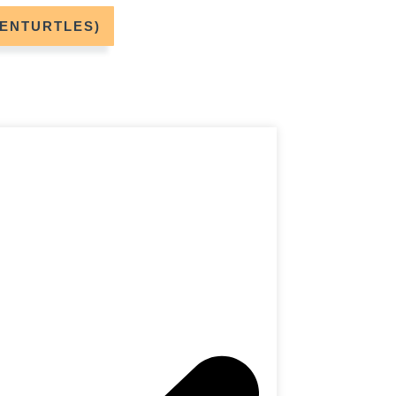
DENTURTLES)
📮
Adresse postale
 fixe en Australie
ourriers et colis.
ode promo −5%
 le bon plan
→