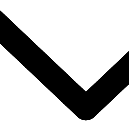
→
→
🛡️
🛡️
CS
ACS - Globe Partner
Globe Trave
ralie
Voyageurs de moins de 40 ans
Voyageurs jusqu
→
→
💼
🏖️
van en
Work & Travel Pack
Pack Relax
Logement, job, démarches
Logement & aé
éhicules,
→
→
🇬🇧
🏠
ls
English Pack
Logement 
r, SIM
Améliorer son anglais
Chambre indivi
→
→
🏝️
🔢
Stradbroke Island
TFN austral
he d'emploi
Excursion organisée
Pour travailler 
→
→
💼
on
Job Club MLF
te australienne
Offres d'emploi quotidiennes