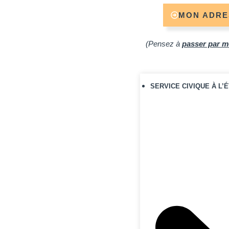
MON ADRE
(Pensez à
passer par m
SERVICE CIVIQUE À L
🚐
Vanz Tra
Location de van en
Nouvelle-Zélande
complet
🔥 Code prom
Voir le bon
Voir toutes les res