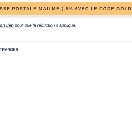
SSE POSTALE MAILME (-5% AVEC LE CODE GOL
on lien
pour que la réduction s’applique)
🦘 MES RESSOURCES EN AUSTRALIE
’ÉTRANGER
📄
vel
Traduction NAATI
MailMe : 
 Australie et
L'alternative au permis
Une adresse
. Mon avis
international. Valable à vie,
pour vos c
.
commandable depuis l'Australie.
o −5%
🔥 Code promo −18%
🔥 C
 plan
Lire le guide
Voir
sources Australie
🔥 Code promo −5%