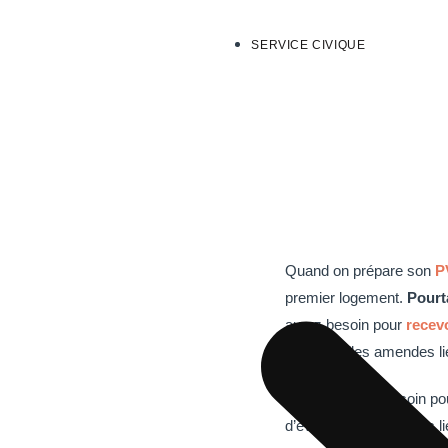
Accueil
/
PVT Au
SERVICE CIVIQUE
Comme
pend
Quand on prépare son
P
premier logement.
Pourt
aurez besoin pour
recev
d’éventuelles amendes li
Vous en aurez besoin p
d’éventuelles amendes li