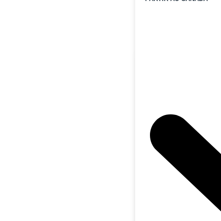
Qui a vraimen
VOTRE SITUATION
🛬 Vous venez d'arrive
🏠 Vous avez un loge
pour plusieurs mois
🚐 Vous changez sou
logement
🛻 Vous partez en roa
🚜 Vous travaillez en
des régions éloignée