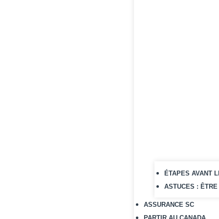
• L'ESSE
📬
🏠
🔍
💡
ÉTAPES AVANT L
ASTUCES : ÊTRE
ASSURANCE SC
PARTIR AU CANADA