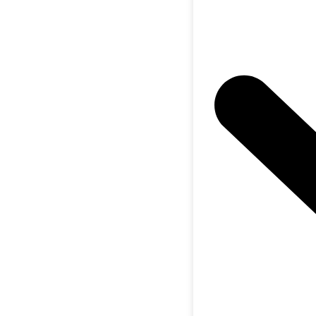
C
C
U
S
U
Mon a
FAQ 
A
T
L
M
P
Vous
Adresse p
retenir