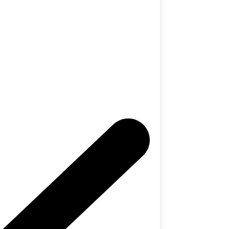
tralie ?
 de recevoir votre TFN
tes certain de ne pas
pratique.
mandée pour continuer
in de ne pas dépendre