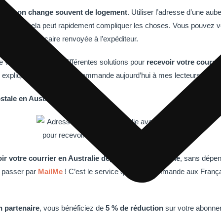
n PVT,
on change souvent de logement
. Utiliser l’adresse d’une aub
rt, mais cela peut rapidement compliquer les choses. Vous pouvez v
une carte bancaire renvoyée à l’expéditeur.
e vous présente les différentes solutions pour
recevoir votre courri
 expliquer celle que je recommande aujourd’hui à mes lecteurs.
stale en Australie
ir votre courrier en Australie depuis votre téléphone
, sans dépe
 passer par
MailMe
! C’est le service que je recommande aux Françai
n partenaire
, vous bénéficiez de
5 % de réduction
sur votre abonne