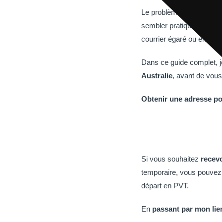
Le problème, c’est qu’e
sembler pratique au dépa
courrier égaré ou encore 
Dans ce guide complet, j
Australie
, avant de vous
Obtenir une adresse po
Si vous souhaitez
recevo
temporaire, vous pouvez
départ en PVT.
En
passant par mon lie