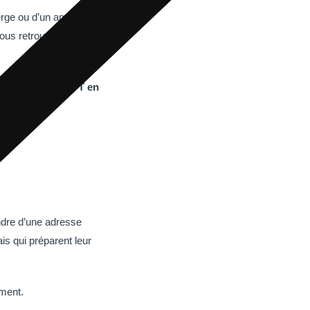
erge ou d’un ami peut
ous retrouver avec du
er pendant un PVT en
ndre d’une adresse
s qui préparent leur
ment.