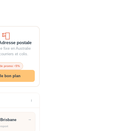
📮
Adresse postale
 fixe en Australie
ourriers et colis.
ode promo −5%
 le bon plan
→
→
 Brisbane
roport