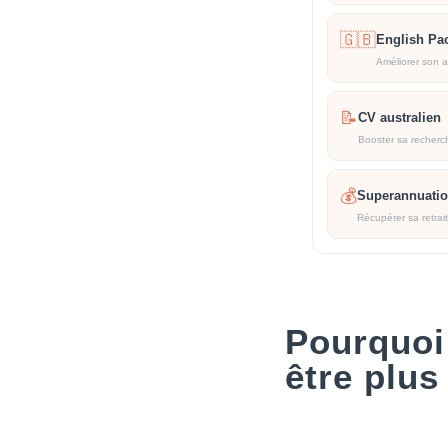
🇬🇧
English Pa
Améliorer son a
📝
CV australien
Booster sa recherc
💰
Superannuati
Récupérer sa retrai
Pourquoi 
être plus