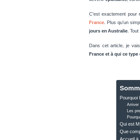
C’est exactement pour r
France
. Plus qu’un simp
jours en Australie
. Tou
Dans cet article, je v
France et à qui ce typ
Sommai
Pourquoi l
Arriver
Les pre
Pourqu
Qui est My
Que compr
Accueil à 