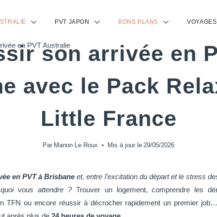
USTRALIE
PVT JAPON
BONS PLANS
VOYAGES
 Australie
/
Réussir son arrivée en PVT à Brisbane avec le Pack Relax de My
sir son arrivée en 
e avec le Pack Rel
Little France
Par
Manon Le Roux
Mis à jour le
29/05/2026
ivée en PVT à Brisbane
et, entre l’excitation du départ et le stress 
quoi vous attendre ?
Trouver un logement, comprendre les dém
son TFN ou encore réussir à décrocher rapidement un premier job…
out après plus de
24 heures de voyage
.