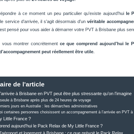
épondre à ce moment un peu particulier qu’existe aujourd’hui
le 
le service d’arrivée, il s’agit désormais d’un
véritable accompagne
t est pensé pour vous aider à démarrer votre PVT à Brisbane plus ser
ais vous montrer concrètement
ce que comprend aujourd’hui le P
e d’accompagnement peut réellement être utile
.
re de l'article
’arrivée à Brisbane en PVT peut être plus stressante qu’on l’imagine
 seule à Brisbane après plus de 24 heures de voyage
miers jours en Australie : les démarches administratives
oi certaines personnes choisissent un accompagnement à l’arrivée en PVT à
 Little France ?
end aujourd’hui le Pack Relax de My Little France ?
l’aéroport et logement à Brisbane : ce que prévoit le Pack Relax