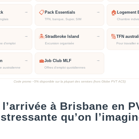
→
→
📋
🏠
ck
Pack Essentials
Logement 
nglais
TFN, banque, Super, SIM
Chambre indivi
→
→
🏝️
🔢
Stradbroke Island
TFN austral
he d'emploi
Excursion organisée
Pour travailler 
→
→
💼
on
Job Club MLF
te australienne
Offres d'emploi quotidiennes
Code promo −5% disponible sur la plupart des services (hors Globe PVT ACS)
l’arrivée à Brisbane en P
 stressante qu’on l’imagi