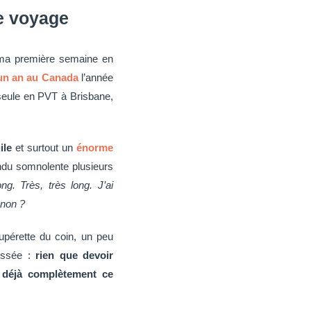
de voyage
 ma première semaine en
un an au Canada
l’année
is seule en PVT à Brisbane,
ile
et surtout un
énorme
endu somnolente plusieurs
ong. Très, très long. J’ai
 non ?
upérette du coin, un peu
ressée :
rien que devoir
t déjà complètement ce