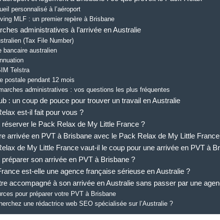
eil personnalisé à l’aéroport
iving MLF : un premier repère à Brisbane
ches administratives à l’arrivée en Australie
tralien (Tax File Number)
 bancaire australien
nnuation
IM Telstra
e postale pendant 12 mois
arches administratives : vos questions les plus fréquentes
b : un coup de pouce pour trouver un travail en Australie
lax est-il fait pour vous ?
éserver le Pack Relax de My Little France ?
re arrivée en PVT à Brisbane avec le Pack Relax de My Little France
elax de My Little France vaut-il le coup pour une arrivée en PVT à B
réparer son arrivée en PVT à Brisbane ?
France est-elle une agence française sérieuse en Australie ?
tre accompagné à son arrivée en Australie sans passer par une agen
rces pour préparer votre PVT à Brisbane
erchez une rédactrice web SEO spécialisée sur l’Australie ?