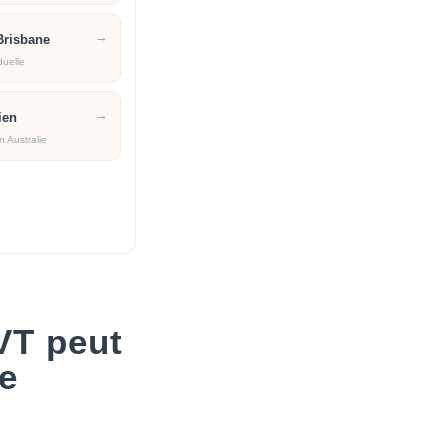
→
Brisbane
duelle
→
ien
en Australie
VT peut
ne