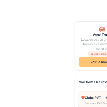
🚐
Vanz Tra
Location de van en
Nouvelle-Zélande
complet
🔥 Code prom
Voir le bon
Voir toutes les res
🛡️
Globe PVT — 
Assurance PVT Aust