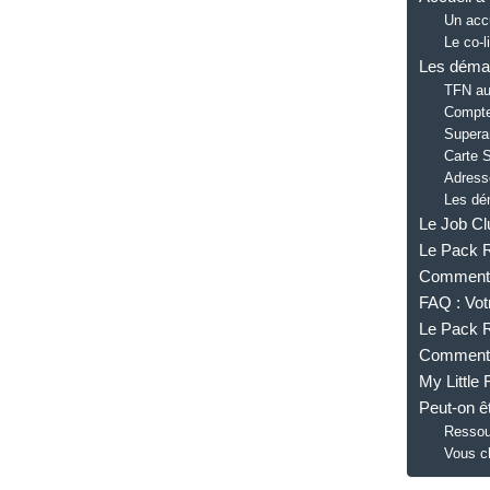
Un accu
Le co-l
Les démar
TFN aus
Compte
Supera
Carte S
Adress
Les dém
Le Job Clu
Le Pack Re
Comment r
FAQ : Vot
Le Pack R
Comment p
My Little 
Peut-on ê
Ressou
Vous ch