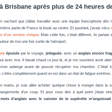
 à Brisbane après plus de 24 heures 
sachant que j’allais travailler avec une équipe francophone dès
d même partie de France
la boule au ventre
. Et pourtant, j’avais vécu
e d’un service civique
. Mais cette fois, c’était différent. Je parta
utour de moi une fois sortie de l’aéroport.
ane
épuisée
par le voyage,
jetlaguée
, avec un
anglais encore frag
ut avec moi. Il faisait chaud ce jour-là, et je me souviens avoir att
e mon auberge avant de pouvoir récupérer ma chambre.
C’était l
s s’étire complètement quand on est dans un état de fatigue extrême,
 en mains, je suis allée acheter quelque chose à manger dans la s
angements d’un coup. Et pour vous dire à quel point j’étais st
mots d’anglais avec le caissier de la supérette m’angoissai