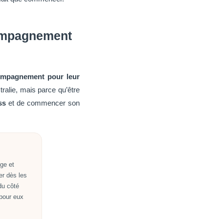
compagnement
ompagnement pour leur
tralie, mais parce qu’être
ss
et de commencer son
ge et
er dès les
du côté
 pour eux