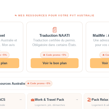
🦘 MES RESSOURCES POUR VOTRE PVT AUSTRALIE
📄
vel
Traduction NAATI
MailMe : 
 Australie et
Traduction certifiée du permis.
Une adresse
. Mon avis
Obligatoire dans certains États.
pour vos c
.
o −5%
🔥 Code promo −5%
🔥 C
 plan
Voir le bon plan
Voir
sources Australie
🔥 Code promo −5%
→
→
💼
🏖️
ACS
Work & Travel Pack
Pack Relax
ralie
Logement, job, démarches
Logement & aé