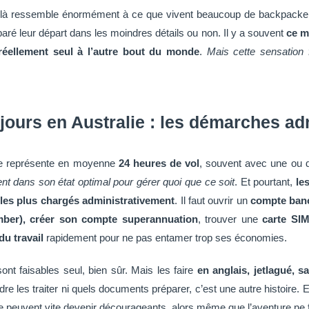
r-là ressemble énormément à ce que vivent beaucoup de backpackers
réparé leur départ dans les moindres détails ou non. Il y a souvent
ce m
 réellement seul à l’autre bout du monde
.
Mais cette sensation f
jours en Australie : les démarches ad
ane représente en moyenne
24 heures de vol
, souvent avec une ou 
ent dans son état optimal pour gérer quoi que ce soit
. Et pourtant,
le
 les plus chargés administrativement
. Il faut ouvrir un
compte banc
ber), créer son compte superannuation
, trouver une
carte SIM
du travail
rapidement pour ne pas entamer trop ses économies.
nt faisables seul, bien sûr. Mais les faire
en anglais, jetlagué, s
e les traiter ni quels documents préparer, c’est une autre histoire. E
e peuvent vite devenir décourageants, alors même que l’aventure ne