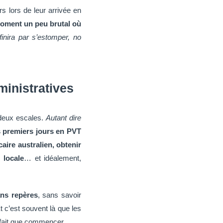
 lors de leur arrivée en
oment un peu brutal où
inira par s’estomper, no
ministratives
deux escales.
Autant dire
s premiers jours en PVT
aire australien, obtenir
 locale
… et idéalement,
ans repères
, sans savoir
t c’est souvent là que les
 fait que commencer.