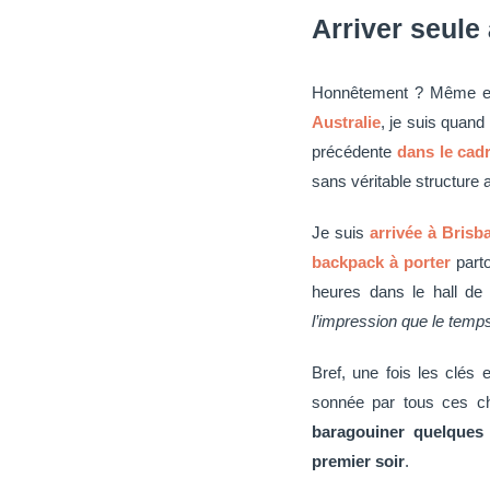
Arriver seule
Honnêtement ? Même en 
Australie
, je suis quan
précédente
dans le cadr
sans véritable structure a
Je suis
arrivée à Brisb
backpack à porter
parto
heures dans le hall d
l’impression que le temp
Bref, une fois les clés
sonnée par tous ces ch
baragouiner quelques 
premier soir
.