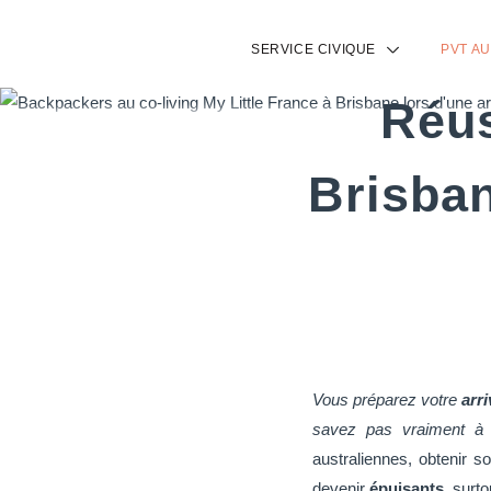
SERVICE CIVIQUE
PVT A
Accueil
/
PVT
Réus
Brisban
Vous préparez votre
arr
savez pas vraiment à 
australiennes, obtenir 
devenir
épuisants
, surt