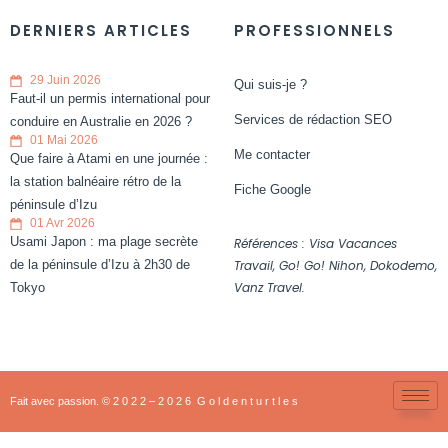
DERNIERS ARTICLES
PROFESSIONNELS
29 Juin 2026
Qui suis-je ?
Faut-il un permis international pour
Services de rédaction SEO
conduire en Australie en 2026 ?
01 Mai 2026
Me contacter
Que faire à Atami en une journée :
la station balnéaire rétro de la
Fiche Google
péninsule d’Izu
01 Avr 2026
Usami Japon : ma plage secrète
Références : Visa Vacances
de la péninsule d’Izu à 2h30 de
Travail, Go! Go! Nihon, Dokodemo,
Vanz Travel.
Tokyo
Fait avec passion. © 2 0 2 2 – 2 0 2 6 G o l d e n t u r t l e s