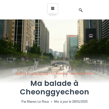
Accueil
/
Corée du Sud
/
Ma balade à Cheonggyecheon
Ma balade à
Cheonggyecheon
Par
Manon Le Roux
Mis à jour le
28/01/2025