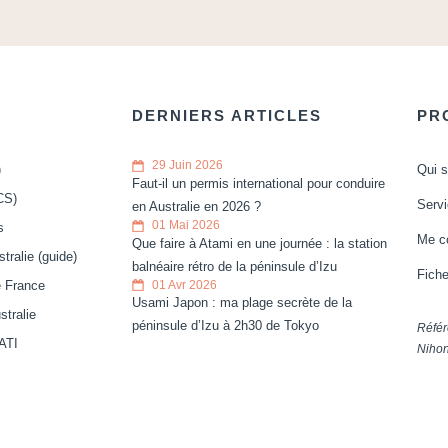
DERNIERS ARTICLES
PR
29 Juin 2026
)
Qui s
Faut-il un permis international pour conduire
CS)
Serv
en Australie en 2026 ?
01 Mai 2026
s
Me c
Que faire à Atami en une journée : la station
tralie (guide)
balnéaire rétro de la péninsule d’Izu
Fich
01 Avr 2026
e France
Usami Japon : ma plage secrète de la
tralie
péninsule d’Izu à 2h30 de Tokyo
Référ
ATI
Nihon