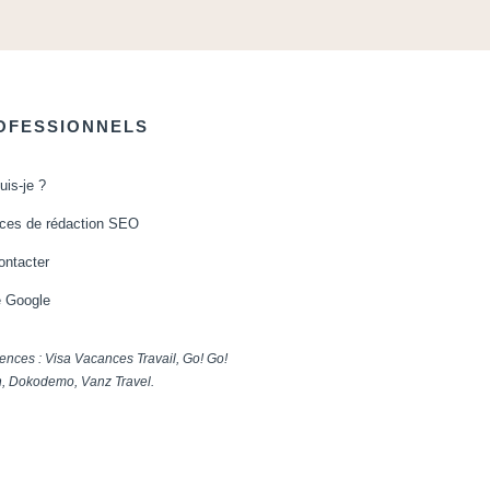
OFESSIONNELS
uis-je ?
ices de rédaction SEO
ontacter
e Google
ences : Visa Vacances Travail, Go! Go!
, Dokodemo, Vanz Travel.