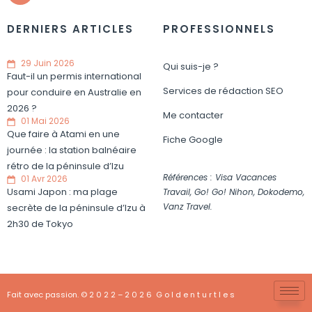
DERNIERS ARTICLES
PROFESSIONNELS
29 Juin 2026
Qui suis-je ?
Faut-il un permis international
Services de rédaction SEO
pour conduire en Australie en
2026 ?
Me contacter
01 Mai 2026
Que faire à Atami en une
Fiche Google
journée : la station balnéaire
rétro de la péninsule d’Izu
Références : Visa Vacances
01 Avr 2026
Usami Japon : ma plage
Travail, Go! Go! Nihon, Dokodemo,
Vanz Travel.
secrète de la péninsule d’Izu à
2h30 de Tokyo
Fait avec passion. © 2 0 2 2 – 2 0 2 6 G o l d e n t u r t l e s