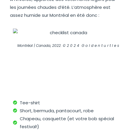
les journées chaudes d’été. L’atmosphère est
assez humide sur Montréal en été donc :
Montréal | Canada, 2022. © 2 0 2 4 G o l d e n t u r t l e s
Tee-shirt
Short, bermuda, pantacourt, robe
Chapeau, casquette (et votre bob spécial
festival!)