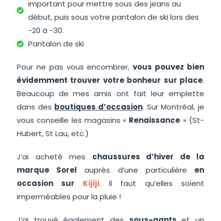
important pour mettre sous des jeans au
début, puis sous votre pantalon de ski lors des
-20 à -30.
Pantalon de ski
Pour ne pas vous encombrer,
vous pouvez bien
évidemment trouver votre bonheur sur place
.
Beaucoup de mes amis ont fait leur emplette
dans des
boutiques d’occasion
. Sur Montréal, je
vous conseille les magasins «
Renaissance
» (St-
Hubert, St Lau, etc.)
J’ai acheté mes
chaussures d’hiver de la
marque Sorel
auprès d’une particulière
en
occasion sur
Kijiji
. Il faut qu’elles soient
imperméables pour la pluie !
J’ai trouvé également des
sous-gants
et un