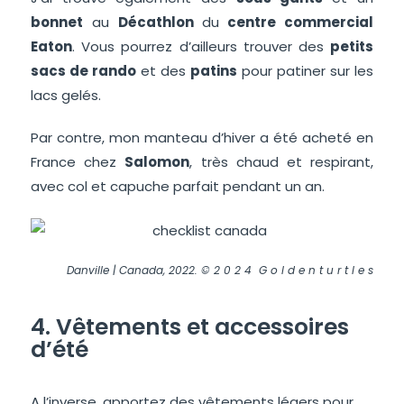
bonnet
au
Décathlon
du
centre commercial
Eaton
. Vous pourrez d’ailleurs trouver des
petits
sacs de rando
et des
patins
pour patiner sur les
lacs gelés.
Par contre, mon manteau d’hiver a été acheté en
France chez
Salomon
, très chaud et respirant,
avec col et capuche parfait pendant un an.
Danville | Canada, 2022. © 2 0 2 4 G o l d e n t u r t l e s
4. Vêtements et accessoires
d’été
A l’inverse, apportez des vêtements légers pour