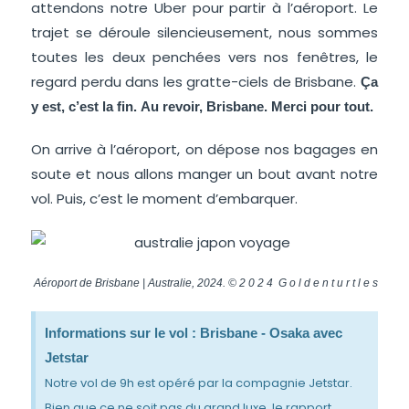
attendons notre Uber pour partir à l’aéroport. Le
trajet se déroule silencieusement, nous sommes
toutes les deux penchées vers nos fenêtres, le
regard perdu dans les gratte-ciels de Brisbane.
Ça
y est, c’est la fin.
Au revoir, Brisbane. Merci pour tout.
On arrive à l’aéroport, on dépose nos bagages en
soute et nous allons manger un bout avant notre
vol. Puis, c’est le moment d’embarquer.
Aéroport de Brisbane | Australie, 2024. © 2 0 2 4 G o l d e n t u r t l e s
Informations sur le vol : Brisbane - Osaka avec
Jetstar
Notre vol de 9h est opéré par la compagnie Jetstar.
Bien que ce ne soit pas du grand luxe, le rapport