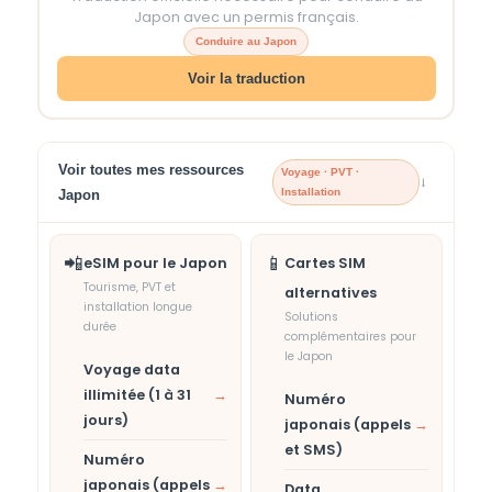
Japon avec un permis français.
Conduire au Japon
Voir la traduction
Voir toutes mes ressources
Voyage · PVT ·
→
Installation
Japon
📲
📱
eSIM pour le Japon
Cartes SIM
Tourisme, PVT et
alternatives
installation longue
Solutions
durée
complémentaires pour
le Japon
Voyage data
illimitée (1 à 31
→
Numéro
jours)
japonais (appels
→
et SMS)
Numéro
japonais (appels
→
Data