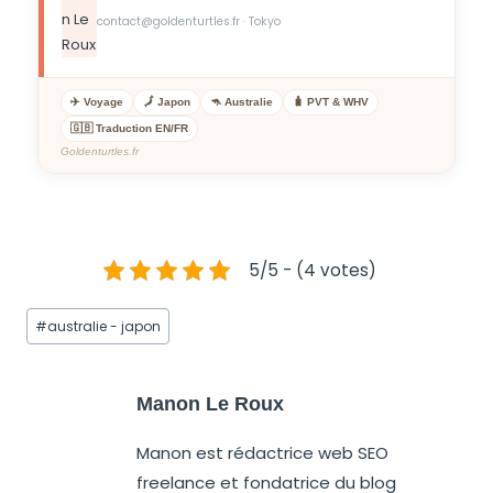
contact@goldenturtles.fr · Tokyo
✈️ Voyage
🗾 Japon
🦘 Australie
🧳 PVT & WHV
🇬🇧 Traduction EN/FR
Goldenturtles.fr
5/5 - (4 votes)
#
australie - japon
Manon Le Roux
Manon est rédactrice web SEO
freelance et fondatrice du blog