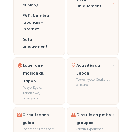
→
et SMS)
uniquement
PVT : Numéro
japonais +
→
Internet
Data
→
uniquement
🏠
→
🎈
→
Louer une
Activités au
maison au
Japon
Tokyo, Kyoto, Osaka et
Japon
ailleurs
Tokyo, Kyoto,
Kanazawa,
Takayama...
📸
→
👥
→
Circuits sans
Circuits en petits
guide
groupes
Logement, transport,
Japan Experience