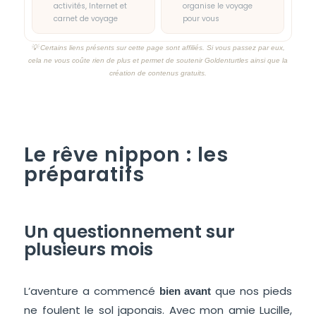
activités, Internet et
organise le voyage
carnet de voyage
pour vous
💡 Certains liens présents sur cette page sont affiliés. Si vous passez par eux,
cela ne vous coûte rien de plus et permet de soutenir Goldenturtles ainsi que la
création de contenus gratuits.
australie japon voyage ; australie japon voyage australie japon voyage
Le rêve nippon : les
préparatifs
Un questionnement sur
plusieurs mois
L’aventure a commencé
que nos pieds
bien avant
ne foulent le sol japonais. Avec mon amie Lucille,