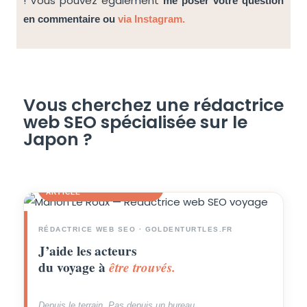
! Vous pouvez également
me poser votre question
en commentaire
ou
via Instagram.
Vous cherchez une rédactrice
web SEO spécialisée sur le
Japon ?
Manon Le Roux ·
✦ L'AUTEURE DE CET
Goldenturtles.fr
ARTICLE
RÉDACTRICE WEB SEO · GOLDENTURTLES.FR
J’aide les acteurs
du voyage à
être trouvés.
Depuis le terrain. Pas depuis un bureau.