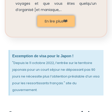
voyages et que vous êtes quelqu’un
d’organisé [et maniaque,...
En lire plus
Excemption de visa pour le Japon !
"Depuis le 11 octobre 2022, l’entrée sur le territoire
japonais pour un court séjour ne dépassant pas 90
jours ne nécessite plus l’obtention préalable d’un visa
pour les ressortissants français." site du
gouvernement.
australie japon voyage ; australie japon voyage australie japon voyage