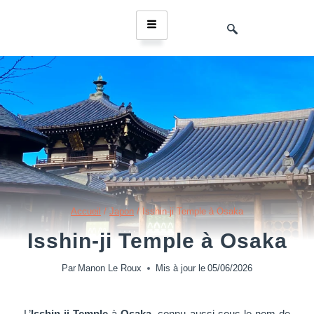
Accueil
/
Japon
/
Isshin-ji Temple à Osaka
Isshin-ji Temple à Osaka
Par
Manon Le Roux
Mis à jour le
05/06/2026
L’
Isshin-ji Temple
à
Osaka
, connu aussi sous le nom de