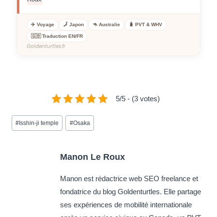
✈️ Voyage
🗾 Japon
🦘 Australie
🧳 PVT & WHV
🇬🇧 Traduction EN/FR
Goldenturtles.fr
5/5 - (3 votes)
#
Isshin-ji temple
#
Osaka
Manon Le Roux
Manon est rédactrice web SEO freelance et
fondatrice du blog Goldenturtles. Elle partage
ses expériences de mobilité internationale