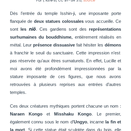
Par I, KENPEI, CC BY-SA 3.0,
source
Dès l’entrée du temple
Isshin-ji
, une imposante porte
flanquée de
deux statues colossales
vous accueille.
Ce
niô
sont
les
. Ces gardiens
sont des
représentations
surhumaines du bouddhisme,
entièrement réalisés en
métal. Leur
présence dissuasive
fait hésiter les
démons
à franchir le seuil du sanctuaire. Cette impression n’est
pas réservée qu’aux êtres surnaturels. En effet, Lucille et
moi avons été profondément impressionnées par la
stature imposante de ces figures, que nous avons
retrouvées à plusieurs reprises aux entrées d’autres
temples.
Ces deux créatures mythiques portent chacune un nom :
Naraen
Kongo
et
Misshaku
Kongo
. Le premier,
également connu sous le nom d’
Ungyo
, incarne
la fin et
la mort
. Si cette statue était sculptée dans du bois, elle