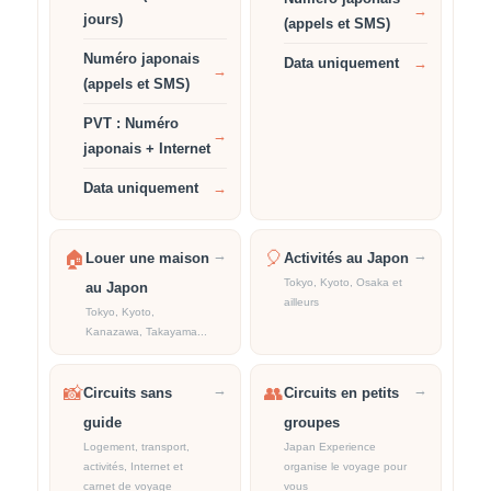
→
jours)
(appels et SMS)
Numéro japonais
Data uniquement
→
→
(appels et SMS)
PVT : Numéro
→
japonais + Internet
Data uniquement
→
→
→
🏠
🎈
Louer une maison
Activités au Japon
Tokyo, Kyoto, Osaka et
au Japon
ailleurs
Tokyo, Kyoto,
Kanazawa, Takayama...
→
→
📸
👥
Circuits sans
Circuits en petits
guide
groupes
Logement, transport,
Japan Experience
activités, Internet et
organise le voyage pour
carnet de voyage
vous