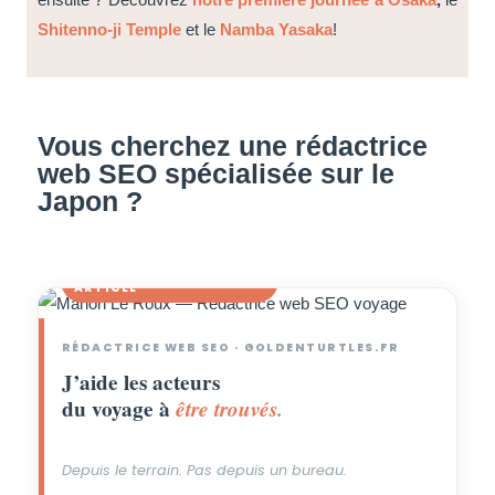
Shitenno-ji Temple
et le
Namba Yasaka
!
Vous cherchez une rédactrice
web SEO spécialisée sur le
Japon ?
✦ L'AUTEURE DE CET
Manon Le Roux ·
ARTICLE
Goldenturtles.fr
RÉDACTRICE WEB SEO · GOLDENTURTLES.FR
J’aide les acteurs
du voyage à
être trouvés.
Depuis le terrain. Pas depuis un bureau.