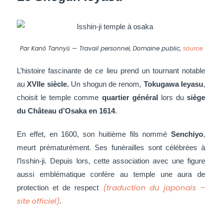
Par Kanō Tannyū — Travail personnel, Domaine public,
source
L’histoire fascinante de ce lieu prend un tournant notable
au
XVIIe siècle.
Un shogun de renom,
Tokugawa Ieyasu
,
choisit le temple comme
quartier général
lors du
siège
du Château d’Osaka en 1614
.
En effet, en 1600, son huitième fils nommé
Senchiyo
,
meurt prématurément. Ses funérailles sont célébrées à
l’Isshin-ji.
Depuis lors, c
ette association avec une figure
aussi emblématique confère au temple une aura de
(traduction du japonais –
protection et de respect
site officiel)
.