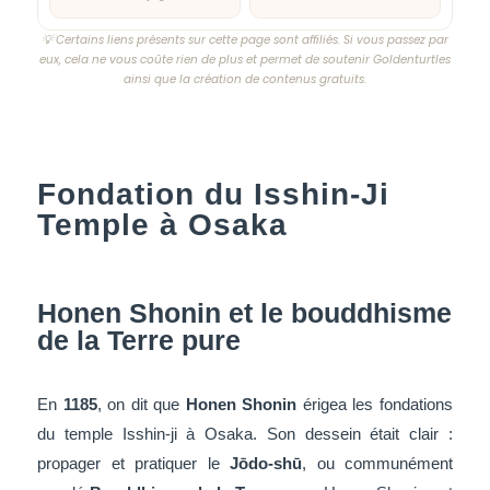
💡 Certains liens présents sur cette page sont affiliés. Si vous passez par
eux, cela ne vous coûte rien de plus et permet de soutenir Goldenturtles
ainsi que la création de contenus gratuits.
Fondation du Isshin-Ji
Temple à Osaka
Honen Shonin et le bouddhisme
de la Terre pure
En
1185
, on dit que
Honen Shonin
érigea les fondations
du temple Isshin-ji à Osaka. Son dessein était clair :
propager et pratiquer le
Jōdo-shū
, ou communément