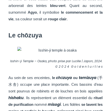
arborerait des teintes
bleu-vert
. Quant au second,
surnommé
Agyo
, il symbolise
le commencement et la
vie
, sa couleur serait un
rouge clair
.
Le chōzuya
Isshin-ji Temple – Osaka, photo prise par Lucille | Japon, 2024.
© 2 0 2 4 G o l d e n t u r t l e s
chōzuya
temizuya
Au sein de ses enceintes,
le
ou
(手
水舎) occupe une place importante. Ces bassins d’eau
sont pourvus de robinets et de louches en bois appelées
hishaku
. Ils représentent un élément essentiel du
rituel
misogi
de purification
nommé
. Les fidèles
se lavent les