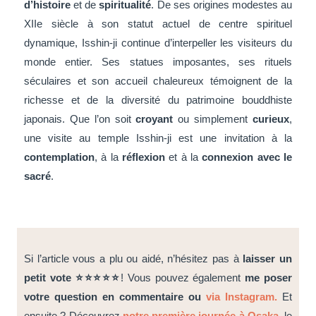
d’histoire
et de
spiritualité
. De ses origines modestes au
XIIe siècle à son statut actuel de centre spirituel
dynamique,
Isshin-ji
continue d’interpeller les visiteurs du
monde entier. Ses statues imposantes, ses rituels
séculaires et son accueil chaleureux témoignent de la
richesse et de la diversité du patrimoine bouddhiste
japonais. Que l’on soit
croyant
ou simplement
curieux
,
une visite au temple
Isshin-ji
est une invitation à la
contemplation
, à la
réflexion
et à la
connexion avec le
sacré
.
Si l’article vous a plu ou aidé, n’hésitez pas à
laisser un
petit vote ⭐⭐⭐⭐⭐
! Vous pouvez également
me poser
votre question en commentaire
ou
via Instagram.
Et
ensuite ?
Découvrez
notre première journée à Osaka
,
le