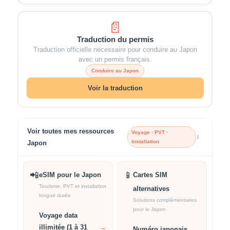
📄
Traduction du permis
Traduction officielle nécessaire pour conduire au Japon
avec un permis français.
Conduire au Japon
Voir la traduction
Voir toutes mes ressources
Voyage · PVT ·
→
Installation
Japon
📲
📱
eSIM pour le Japon
Cartes SIM
Tourisme, PVT et installation
alternatives
longue durée
Solutions complémentaires
pour le Japon
Voyage data
illimitée (1 à 31
→
Numéro japonais