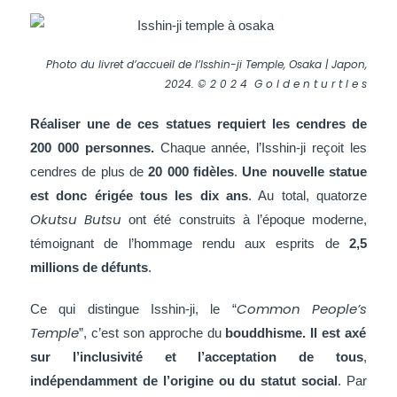
Photo du livret d’accueil de l’Isshin-ji Temple, Osaka | Japon,
2024. © 2 0 2 4 G o l d e n t u r t l e s
Réaliser une de ces statues requiert les cendres de
200 000 personnes.
Chaque année, l’
Isshin-ji
reçoit les
cendres de plus de
20 000 fidèles
.
Une nouvelle
statue
est donc érigée tous les dix ans
. Au total, quatorze
Okutsu Butsu
ont été construits à l’époque moderne,
témoignant de l’hommage rendu aux esprits de
2,5
millions de défunts
.
Common
People’s
Ce qui distingue
Isshin-ji
, le “
Temple
”, c’est son approche du
bouddhisme. Il est axé
sur l’inclusivité et l’acceptation de tous
,
indépendamment de l’origine ou du statut social
. Par