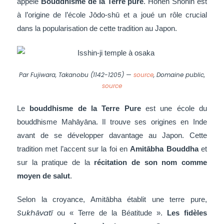
appelé
Bouddhisme de la Terre pure
.
Honen Shonin est
à l’origine de l’école Jōdo-shū et a joué un rôle crucial
dans la popularisation de cette tradition au Japon.
Par Fujiwara, Takanobu (1142-1205) —
source
, Domaine public,
source
Le
bouddhisme de la Terre Pure
est une école du
bouddhisme Mahāyāna. Il trouve ses origines en Inde
avant de se développer davantage au Japon. Cette
tradition met l’accent sur la foi en
Amitābha
Bouddha
et
sur la pratique de la
récitation de son nom comme
moyen de salut
.
Selon la croyance, Amitābha établit une terre pure,
Sukhāvatī
ou « Terre de la Béatitude ».
Les fidèles