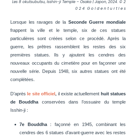
Les 8 okutsubutsu, Isshin-ji Temple – Osaka | Japon, 2024. © 2
0 2 4 G o l d e n t u r t l e s
Lorsque les ravages de la
Seconde Guerre mondiale
frappent la ville et le temple, six de ces statues
particulières sont créées selon ce procédé. Après la
guerre, les prêtres rassemblent les restes des six
premières statues. Ils y ajoutent les cendres des
nouveaux occupants du cimetière pour en façonner une
nouvelle série. Depuis 1948, six autres statues ont été
complétées.
D’après
le site officiel
,
il existe actuellement
huit statues
de Bouddha
conservées dans l’ossuaire du temple
Isshin-ji :
7e Bouddha
: façonné en 1945, combinant les
cendres des 6 statues d’avant-guerre avec les restes