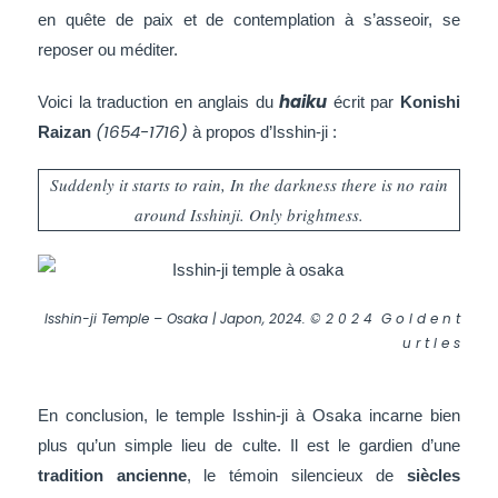
en quête de paix et de contemplation à s’asseoir, se
reposer ou méditer.
haiku
Voici la traduction en anglais du
écrit par
Konishi
(1654-1716)
Raizan
à propos d’Isshin-ji :
Suddenly it starts to rain, In the darkness there is no rain
around Isshinji. Only brightness.
Isshin-ji Temple – Osaka | Japon, 2024. © 2 0 2 4 G o l d e n t
u r t l e s
En conclusion, le temple
Isshin-ji
à Osaka incarne bien
plus qu’un simple lieu de culte. Il est le gardien d’une
tradition ancienne
, le témoin silencieux de
siècles