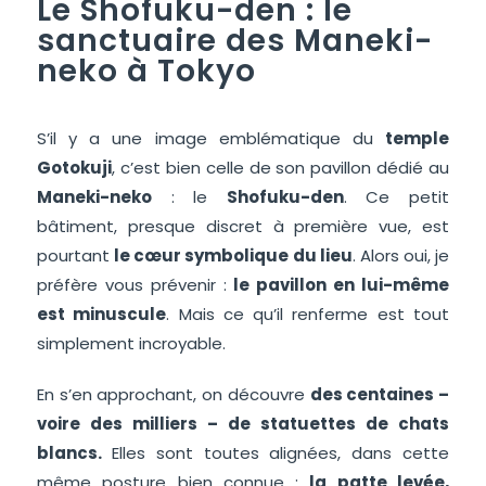
Le Shofuku-den : le
sanctuaire des Maneki-
neko à Tokyo
S’il y a une image emblématique du
temple
Gotokuji
, c’est bien celle de son pavillon dédié au
Maneki-neko
: le
Shofuku-den
. Ce petit
bâtiment, presque discret à première vue, est
pourtant
le cœur symbolique du lieu
. Alors oui, je
préfère vous prévenir :
le pavillon en lui-même
est minuscule
. Mais ce qu’il renferme est tout
simplement incroyable.
En s’en approchant, on découvre
des centaines –
voire des milliers – de statuettes de chats
blancs.
Elles sont toutes alignées, dans cette
même posture bien connue :
la patte levée,