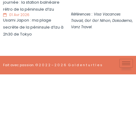
journée : la station balnéaire
rétro de la péninsule d’Izu
Références : Visa Vacances
01 Avr 2026
Usami Japon : ma plage
Travail, Go! Go! Nihon, Dokodemo,
Vanz Travel.
secrète de la péninsule d’Izu à
2h30 de Tokyo
Fait avec passion. © 2 0 2 2 – 2 0 2 6 G o l d e n t u r t l e s