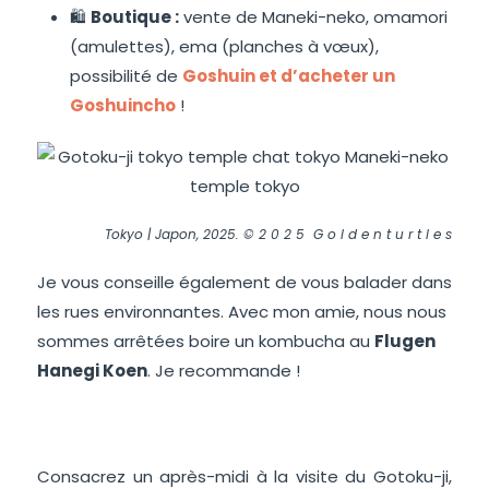
🛍️
Boutique :
vente de Maneki-neko, omamori
(amulettes), ema (planches à vœux),
possibilité de
Goshuin et d’acheter un
Goshuincho
!
Tokyo | Japon, 2025. © 2 0 2 5 G o l d e n t u r t l e s
Je vous conseille également de vous balader dans
les rues environnantes. Avec mon amie, nous nous
sommes arrêtées boire un kombucha au
Flugen
Hanegi Koen
. Je recommande !
Consacrez un après-midi à la visite du Gotoku-ji,