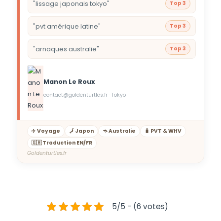
"lissage japonais tokyo"
Top 3
"pvt amérique latine"
Top 3
"arnaques australie"
Top 3
Manon Le Roux
contact@goldenturtles.fr · Tokyo
✈️ Voyage
🗾 Japon
🦘 Australie
🧳 PVT & WHV
🇬🇧 Traduction EN/FR
Goldenturtles.fr
5/5 - (6 votes)