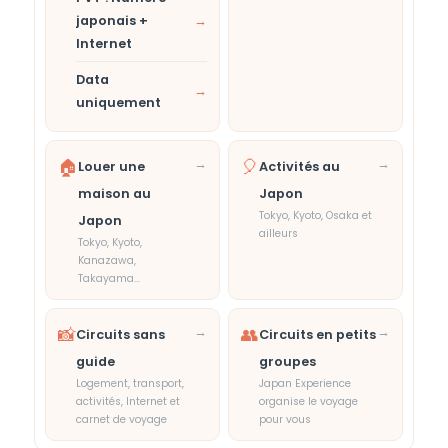
japonais +
→
Internet
Data
→
uniquement
🏠
→
🎈
→
Louer une
Activités au
maison au
Japon
Tokyo, Kyoto, Osaka et
Japon
ailleurs
Tokyo, Kyoto,
Kanazawa,
Takayama...
📸
→
👥
→
Circuits sans
Circuits en petits
guide
groupes
Logement, transport,
Japan Experience
activités, Internet et
organise le voyage
carnet de voyage
pour vous