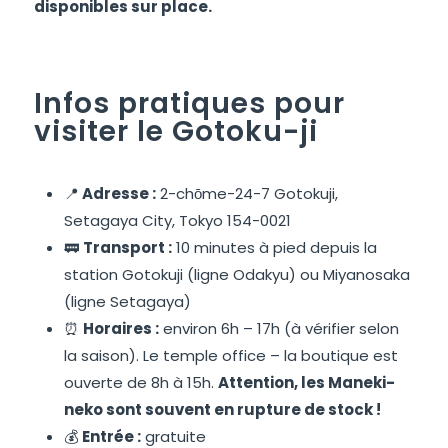
disponibles sur place.
Infos pratiques pour
visiter le Gotoku-ji
📍
Adresse :
2-chōme-24-7 Gotokuji,
Setagaya City, Tokyo 154-0021
🚃
Transport :
10 minutes à pied depuis la
station Gotokuji (ligne Odakyu) ou Miyanosaka
(ligne Setagaya)
⏰
Horaires :
environ 6h – 17h (à vérifier selon
la saison). Le temple office – la boutique est
ouverte de 8h à 15h.
Attention, les Maneki-
neko sont souvent en rupture de stock !
💰
Entrée :
gratuite