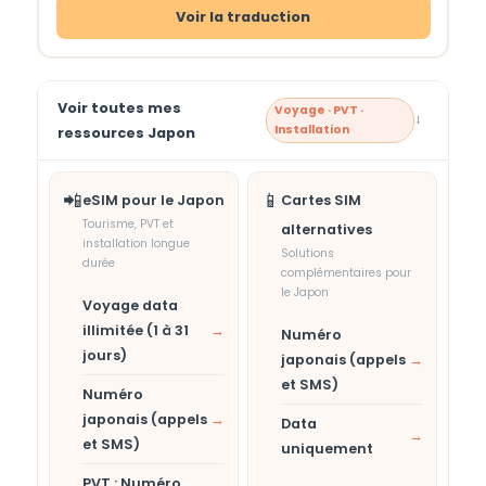
Voir la traduction
Voir toutes mes
Voyage · PVT ·
→
Installation
ressources Japon
📲
📱
eSIM pour le Japon
Cartes SIM
Tourisme, PVT et
alternatives
installation longue
Solutions
durée
complémentaires pour
le Japon
Voyage data
illimitée (1 à 31
→
Numéro
jours)
japonais (appels
→
et SMS)
Numéro
japonais (appels
→
Data
→
et SMS)
uniquement
PVT : Numéro