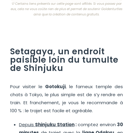
💡 Certains liens présents sur cette page sont affiliés. Si vous passez par
eux, cela ne vous coûte rien de plus et permet de soutenir Goldenturtles
ainsi que la création de contenus gratuits.
Setagaya, un endroit
paisible loin du tumulte
de Shinjuku
Pour visiter le
Gotokuji
, le fameux temple des
chats à Tokyo, le plus simple est de s’y rendre en
train. Et franchement, je vous le recommande à
100 % : le trajet est facile et agréable.
Depuis
Shinjuku Station
:
comptez environ
30
minutes
de trajet avec la
ligne Odakyu
, en